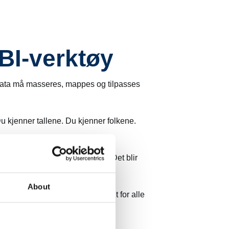
BI-verktøy
ådata må masseres, mappes og tilpasses
u kjenner tallene. Du kjenner folkene.
personer og mer kompleksitet. Det blir
About
r ikke i masterdata, men spredt for alle