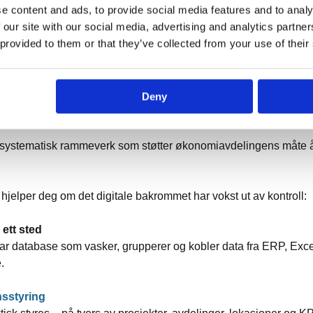
ontroll på det digit
e content and ads, to provide social media features and to analy
 our site with our social media, advertising and analytics partn
 har vokst ut av reg
 provided to them or that they’ve collected from your use of their
krommet. Mye av det som skjer i bakrommet er ikke tilfeldig. Det
økonomer som kjenner virksomheten ut og inn. Løsningene som fin
Deny
 og praktisk innsikt.
et systematisk rammeverk som støtter økonomiavdelingens måte å
hjelper deg om det digitale bakrommet har vokst ut av kontroll:
ett sted
ar database som vasker, grupperer og kobler data fra ERP, Excel 
.
sstyring