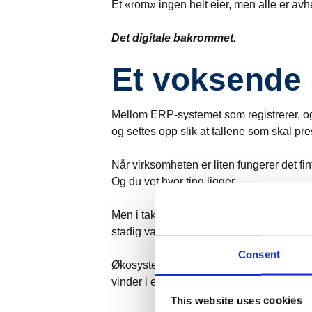
Et «rom» ingen helt eier, men alle er avh
Det digitale bakrommet.
Et voksende 
Mellom ERP-systemet som registrerer, og
og settes opp slik at tallene som skal pre
Når virksomheten er liten fungerer det f
Og du vet hvor ting ligger.
Men i takt med at virksomheten vokser, m
stadig vanskeligere og mer tidkrevende å
Consent
Økosystem av regneark, med manuelle kobl
vinder i e-poster, dokumenter, muntlige i
This website uses cookies