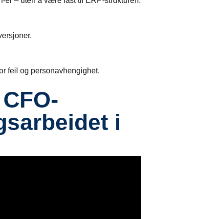
I-er – uten å være låst til ERP-strukturen.
versjoner.
or feil og personavhengighet.
n CFO-
gsarbeidet i