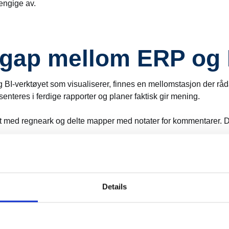
engige av.
gap mellom ERP og 
 BI-verktøyet som visualiserer, finnes en mellomstasjon der r
senteres i ferdige rapporter og planer faktisk gir mening.
int med regneark og delte mapper med notater for kommentarer. D
å økonomiavdelingen forholde seg til større mengde data, flere 
 ha kontroll på det digitale bakrommet.
Details
inger og personavhengig logikk. Nyansene i tallenes tale ligge
nstrukser og notater.