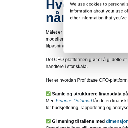
Hvordan få k
We use cookies to personalis
information about your use of
når bedriften
other information that you’ve
Målet er ikke å eliminere det digitale ba
modeller, formler og logikk utviklet av 
tilpasninger, erfaringsbaserte vurderinger
Det CFO-plattformen gjør er å gi dette 
håndtere i stor skala.
Her er hvordan Profitbase CFO-plattform 
Samle og strukturere finansdata på 
Med
Finance Datamart
får du en finanskl
for budsjettering, rapportering og analyse
Gi mening til tallene med
dimensjon