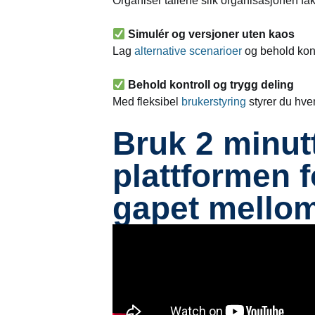
Organiser tallene slik organisasjonen fakt
Simulér og versjoner uten kaos
Lag
alternative scenarioer
og behold kont
Behold kontroll og trygg deling
Med fleksibel
brukerstyring
styrer du hve
Bruk 2 minut
plattformen f
gapet mellom