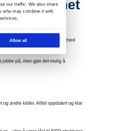
ale bakrommet
se our traffic. We also share
ers who may combine it with
neark:
 services.
 er bygget opp over tid – gjennom
nes der i dag er resultatet av år med
Allow all
 jobbe på, men gjør det mulig å
og andre kilder. Alltid oppdatert og klar