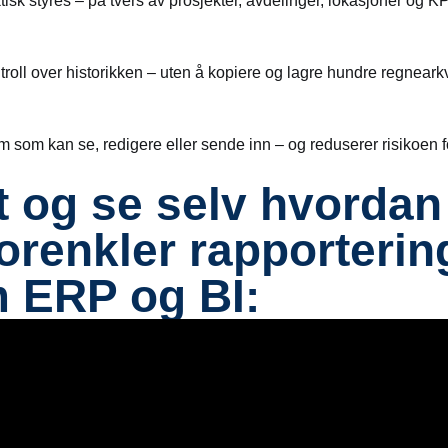
isk styres – på tvers av prosjekter, avdelinger, lokasjoner og KP
roll over historikken – uten å kopiere og lagre hundre regneark
m som kan se, redigere eller sende inn – og reduserer risikoen f
t og se selv hvorda
orenkler rapporterin
 ERP og BI: