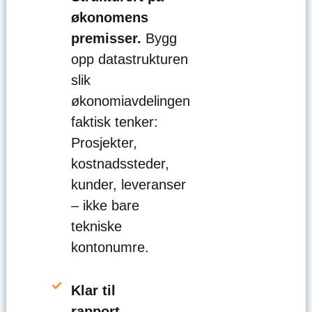
økonomens
premisser.
Bygg
opp datastrukturen
slik
økonomiavdelingen
faktisk tenker:
Prosjekter,
kostnadssteder,
kunder, leveranser
– ikke bare
tekniske
kontonumre.
Klar til
rapport,