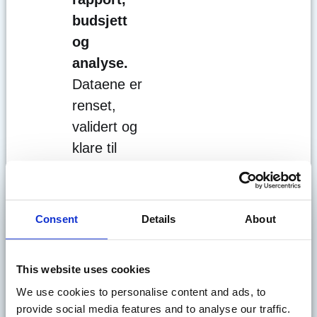
budsjett
og
analyse.
Dataene er
renset,
validert og
klare til
bruk –
enten du
skal
Consent
Details
About
analysere i
Power BI,
This website uses cookies
budsjettere
We use cookies to personalise content and ads, to
eller lage
provide social media features and to analyse our traffic.