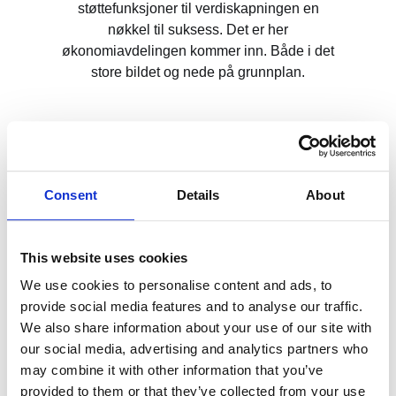
støttefunksjoner til verdiskapningen en
nøkkel til suksess. Det er her
økonomiavdelingen kommer inn. Både i det
store bildet og nede på grunnplan.
Økonomiavdelingen som
bindeledd og garanti
Consent
Details
About
Hvis organisasjonen skal lykkes med å
skape en effektiv arbeidsfordeling, må en
etterstrebe en arbeidsfordeling hvor ledelsen
This website uses cookies
informerer og følger opp at organisasjonen
We use cookies to personalise content and ads, to
jobber mot de riktige målene. Samtidig må
provide social media features and to analyse our traffic.
det gis tillit og frihet til de forskjellige
We also share information about your use of our site with
enhetene og nivåene, til hvordan disse
our social media, advertising and analytics partners who
målene skal oppnås. For å sikre at det er
may combine it with other information that you’ve
gode beslutninger som tas, må
provided to them or that they’ve collected from your use