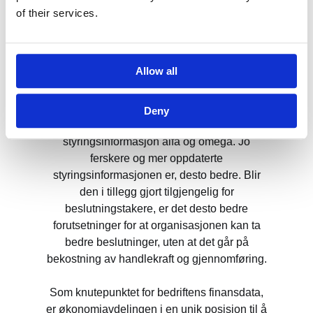
kvalitetssikrende tiltak være en del av
of their services.
arbeidsprosessen.
For å ta gode beslutninger, enten det er for å
Allow all
håndtere en akutt uforutsett situasjon, jobbe
med delmål på vei mot en større målsetning,
eller for å ta fatt på de store planene for
Deny
kommende år, er gode prognoser og
styringsinformasjon alfa og omega. Jo
ferskere og mer oppdaterte
styringsinformasjonen er, desto bedre. Blir
den i tillegg gjort tilgjengelig for
beslutningstakere, er det desto bedre
forutsetninger for at organisasjonen kan ta
bedre beslutninger, uten at det går på
bekostning av handlekraft og gjennomføring.
Som knutepunktet for bedriftens finansdata,
er økonomiavdelingen i en unik posisjon til å