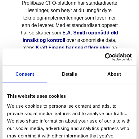
Profitbase CFO-plattform har standardiserte
løsninger, som betyr at du unngår dyre
teknologi-implementeringer som lover mer
enn de leverer.
Med et standardisert oppsett
har selskaper som
E.A. Smith
oppnådd økt
innsikt og kontroll
over økonomiske data,
mens
Kraft Finans
har spart flere uker
på
budsjettarbeid. Begge har fått en mer effektiv
og oversiktlig hverdag.
Consent
Details
About
Kan CFO-Plattformens budsjett og
prognoseløsning hjelpe din bedrift oppnå
tilsvarende effektivisering? Ta en
This website uses cookies
selvbetjent, kortfattet demo av løsningen
We use cookies to personalise content and ads, to
og se selv!
provide social media features and to analyse our traffic.
We also share information about your use of our site with
our social media, advertising and analytics partners who
may combine it with other information that you’ve