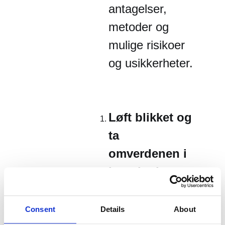
antagelser,
metoder og
mulige risikoer
og usikkerheter.
Løft blikket og
ta
omverdenen i
betraktning
.
Vær oppdatert
og informert om
Consent
Details
About