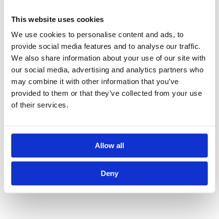
det bredere
økonomiske og
This website uses cookies
politiske
We use cookies to personalise content and ads, to
provide social media features and to analyse our traffic.
miljøet,
We also share information about your use of our site with
inkludert
our social media, advertising and analytics partners who
may combine it with other information that you’ve
faktorer som
provided to them or that they’ve collected from your use
renter, inflasjon
of their services.
og regulatoriske
endringer som
Allow all
kan påvirke
Deny
prognosen.