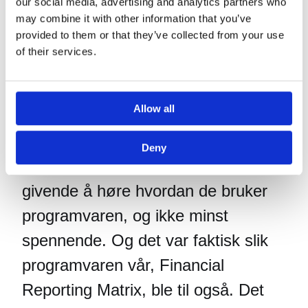
our social media, advertising and analytics partners who
may combine it with other information that you’ve
Og for Anders er det nettopp møtet
provided to them or that they’ve collected from your use
med mennesker som utgjør en
of their services.
annen viktig del av jobben.
Allow all
– Jeg synes det er så stas å få
snakke med folk, og hjelpe kundene
Deny
som best jeg bare kan. Det er utrolig
givende å høre hvordan de bruker
programvaren, og ikke minst
spennende. Og det var faktisk slik
programvaren vår, Financial
Reporting Matrix, ble til også. Det