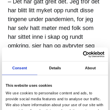
– Det har gått greit det. Jeg tror det
har blitt litt myket opp rundt disse
tingene under pandemien, for jeg
har selv hatt møter med folk som
har sittet inne i skap og rundt
omkring, sier han og avbryter seg
selv med nok en latter.
Consent
Details
About
– Det er ikke alle som er like rigget
for hjemmekontor, og jeg tror det er
This website uses cookies
en helt annen terskel for hva som er
We use cookies to personalise content and ads, to
greit. Det synes jeg er flott. Da blir
provide social media features and to analyse our traffic.
du litt mer kjent med folk.
We also share information about your use of our site with